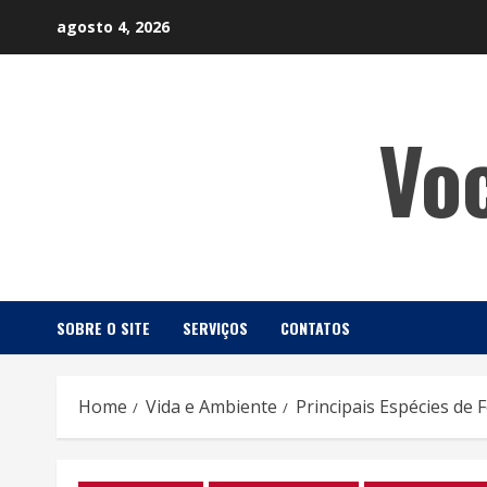
Skip
agosto 4, 2026
to
content
Vo
SOBRE O SITE
SERVIÇOS
CONTATOS
Home
Vida e Ambiente
Principais Espécies de 