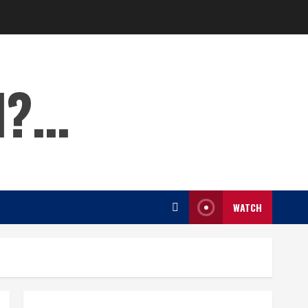
l?…
WATCH