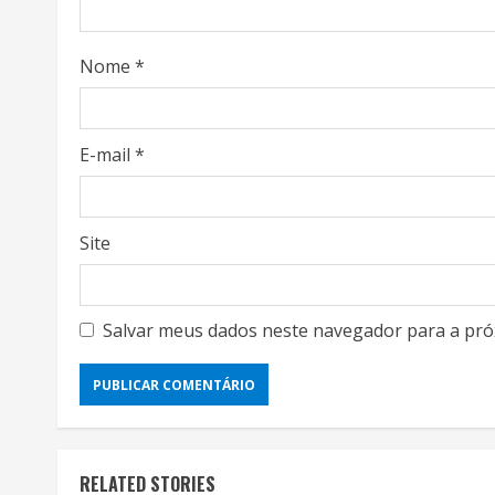
i
n
Nome
*
g
E-mail
*
Site
Agro Eco Br
Ambiente 
Salvar meus dados neste navegador para a pró
Ambiente R
Animais Si
Biodiversi
Conscienti
Curiosidad
RELATED STORIES
Ecos do Pl