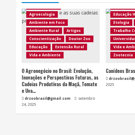
Agro Eco Brasil
Educação 
Agroecologia
Educação 
Ambiente em Foco
Etologia
Ambiente Rural
Artigos
Trabalho C
Conscientização
Doutor Zoo
Universida
Educação
Extensão Rural
Vida e Amb
Vida e Ambiente
Zootecnia
O Agronegócio no Brasil: Evolução,
Canídeos Bras
Inovações e Perspectivas Futuras, as
drzoobrasil
Cadeias Produtivas da Maçã, Tomate
2025
e Uva…
drzoobrasil@gmail.com
setembro
24, 2025