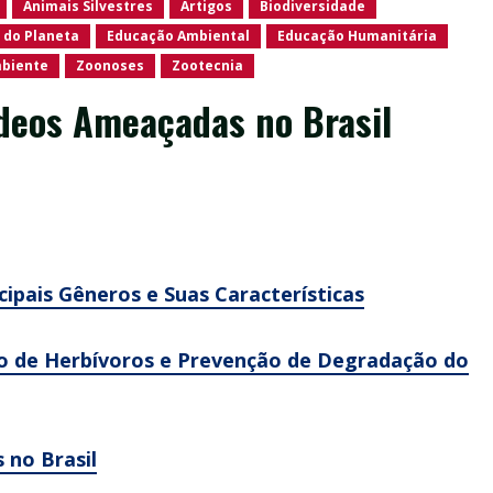
Animais Silvestres
Artigos
Biodiversidade
 do Planeta
Educação Ambiental
Educação Humanitária
mbiente
Zoonoses
Zootecnia
ídeos Ameaçadas no Brasil
cipais Gêneros e Suas Características
ão de Herbívoros e Prevenção de Degradação do
 no Brasil