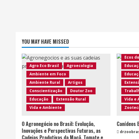
Agro Ec
Ambien
Ambien
Animais
YOU MAY HAVE MISSED
Biodiv
Curios
Ecos d
Agro Eco Brasil
Agroecologia
Educaç
Ambiente em Foco
Educaç
Ambiente Rural
Artigos
Extens
Conscientização
Doutor Zoo
Trabalh
Educação
Extensão Rural
Vida e
Vida e Ambiente
Zootec
O Agronegócio no Brasil: Evolução,
Canídeos B
Inovações e Perspectivas Futuras, as
drzoobra
Cadeias Produtivas da Maçã, Tomate e