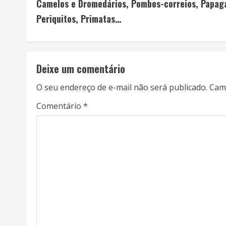
Camelos e Dromedários, Pombos-correios, Papaga
n
Periquitos, Primatas…
t
i
Deixe um comentário
n
O seu endereço de e-mail não será publicado.
Cam
u
Comentário
*
e
R
e
a
d