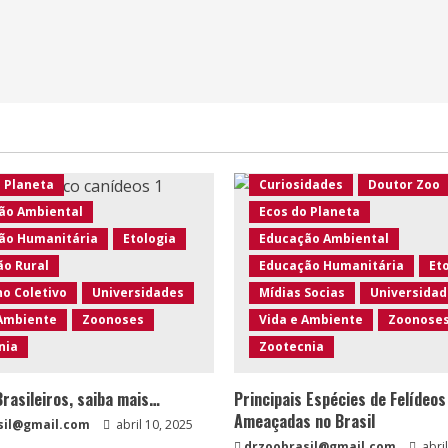
o Brasil
te em Foco
Agro Eco Brasil
te Rural
Ambiente em Foco
 Silvestres
Artigos
Ambiente Rural
ersidade
Conscientização
Animais Silvestres
Artigo
idades
Doutor Zoo
Biodiversidade
Conscient
o Planeta
Curiosidades
Doutor Zoo
ão Ambiental
Ecos do Planeta
ão Humanitária
Etologia
Educação Ambiental
ão Rural
Educação Humanitária
Et
o Coletivo
Universidades
Mídias Socias
Universidad
 Ambiente
Zoonoses
Vida e Ambiente
Zoonose
nia
Zootecnia
rasileiros, saiba mais…
Principais Espécies de Felídeos
Ameaçadas no Brasil
sil@gmail.com
abril 10, 2025
drzoobrasil@gmail.com
abril