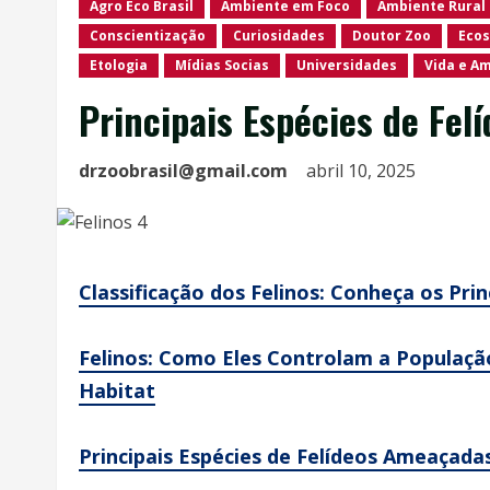
Agro Eco Brasil
Ambiente em Foco
Ambiente Rural
Conscientização
Curiosidades
Doutor Zoo
Ecos
Etologia
Mídias Socias
Universidades
Vida e A
Principais Espécies de Fel
drzoobrasil@gmail.com
abril 10, 2025
Classificação dos Felinos: Conheça os Prin
Felinos: Como Eles Controlam a Populaç
Habitat
Principais Espécies de Felídeos Ameaçadas