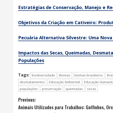
Estratégias de Conservação, Manejo e Re
Objetivos da Criação em Cativeiro: Produ
Pecuária Alternativa Silvestre: Uma Nova
Impactos das Secas, Queimadas, Desmatam
Populações
Tags:
biodiversidade
Biomas
biomas brasileiros
Bras
desmatamentos
Educação Ambiental
Educação Humanit
populações
preservação
queimadas
secas
C
Previous:
Animais Utilizados para Trabalhos: Golfinhos, Orc
o