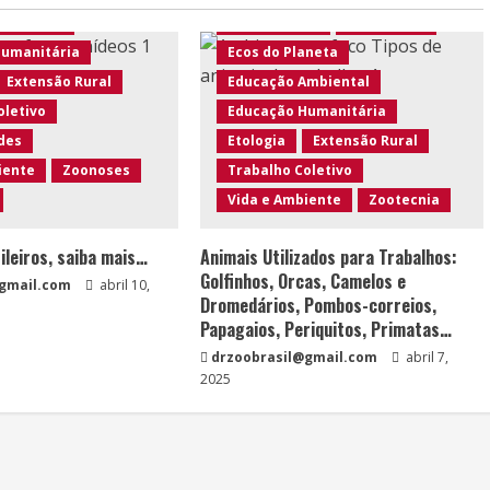
Ambiental
Curiosidades
Doutor Zoo
Humanitária
Ecos do Planeta
Extensão Rural
Educação Ambiental
oletivo
Educação Humanitária
des
Etologia
Extensão Rural
iente
Zoonoses
Trabalho Coletivo
Vida e Ambiente
Zootecnia
ileiros, saiba mais…
Animais Utilizados para Trabalhos:
Golfinhos, Orcas, Camelos e
@gmail.com
abril 10,
Dromedários, Pombos-correios,
Papagaios, Periquitos, Primatas…
drzoobrasil@gmail.com
abril 7,
2025