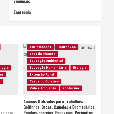
Zoonoses
Agro Eco Brasil
Agroecologia
Zootecnia
Ambiente em Foco
Ambiente Rural
Ambiente Urbano
s
Animais Silvestres
Artigos
ização
Biodiversidade
Conscientização
Curiosidades
Doutor Zoo
Ecos do Planeta
Educação Ambiental
ologia
Educação Humanitária
Etologia
es
Extensão Rural
s
Trabalho Coletivo
Vida e Ambiente
Zootecnia
Animais Utilizados para Trabalhos:
Golfinhos, Orcas, Camelos e Dromedários,
Pombos-correios, Papagaios, Periquitos,
 10, 2025