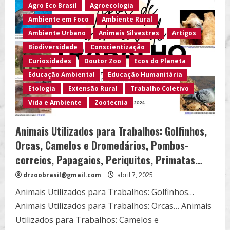
Felídeos
Agro Eco Brasil
Agroecologia
Ameaçadas
no
Ambiente em Foco
Ambiente Rural
Brasil
Ambiente Urbano
Animais Silvestres
Artigos
Biodiversidade
Conscientização
Curiosidades
Doutor Zoo
Ecos do Planeta
Educação Ambiental
Educação Humanitária
Etologia
Extensão Rural
Trabalho Coletivo
Vida e Ambiente
Zootecnia
Animais Utilizados para Trabalhos: Golfinhos,
Orcas, Camelos e Dromedários, Pombos-
correios, Papagaios, Periquitos, Primatas…
drzoobrasil@gmail.com
abril 7, 2025
Animais Utilizados para Trabalhos: Golfinhos…
Animais Utilizados para Trabalhos: Orcas… Animais
Utilizados para Trabalhos: Camelos e