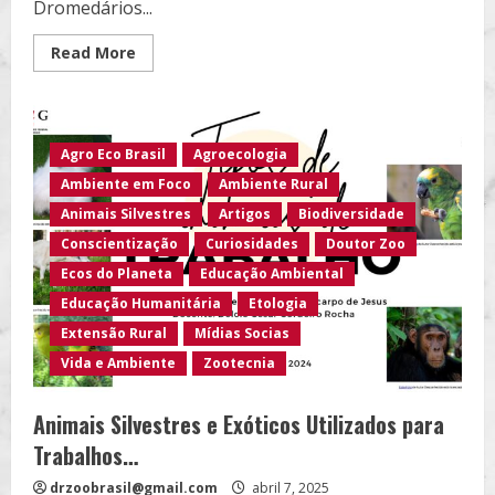
Dromedários...
Read
Read More
more
about
Animais
Utilizados
para
Trabalhos:
Agro Eco Brasil
Agroecologia
Golfinhos,
Orcas,
Ambiente em Foco
Ambiente Rural
Camelos
e
Animais Silvestres
Artigos
Biodiversidade
Dromedários,
Pombos-
Conscientização
Curiosidades
Doutor Zoo
correios,
Papagaios,
Ecos do Planeta
Educação Ambiental
Periquitos,
Primatas…
Educação Humanitária
Etologia
Extensão Rural
Mídias Socias
Vida e Ambiente
Zootecnia
Animais Silvestres e Exóticos Utilizados para
Trabalhos…
drzoobrasil@gmail.com
abril 7, 2025