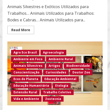
Animais Silvestres e Exóticos Utilizados para
Trabalhos… Animais Utilizados para Trabalhos:
Bodes e Cabras… Animais Utilizados para...
Read
Read More
more
about
Animais
Silvestres
e
Exóticos
Agro Eco Brasil
Agroecologia
Utilizados
para
Ambiente em Foco
Ambiente Rural
Trabalhos…
Animais Silvestres
Artigos
Biodiversidade
Conscientização
Curiosidades
Doutor Zoo
Ecos do Planeta
Educação Ambiental
Educação Humanitária
Etologia
Extensão Rural
Trabalho Coletivo
Vida e Ambiente
Zootecnia