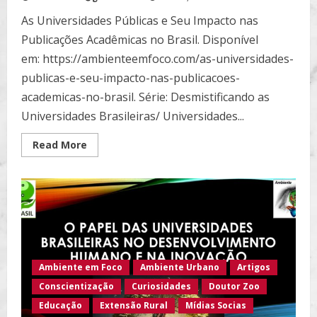
As Universidades Públicas e Seu Impacto nas
Publicações Acadêmicas no Brasil. Disponível
em: https://ambienteemfoco.com/as-universidades-
publicas-e-seu-impacto-nas-publicacoes-
academicas-no-brasil. Série: Desmistificando as
Universidades Brasileiras/ Universidades...
Read
Read More
more
about
O
Movimento
de
Acesso
Aberto:
Democratizando
o
Conhecimento
Científico…
Ambiente em Foco
Ambiente Urbano
Artigos
Conscientização
Curiosidades
Doutor Zoo
Educação
Extensão Rural
Mídias Socias