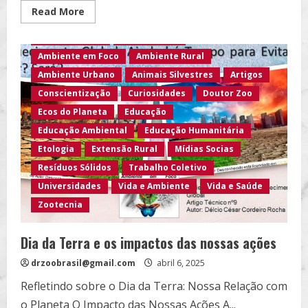
Read
Read More
more
about
Agro Eco Brasil
Agroecologia
Ecos
do
Ambiente em Foco
Ambiente Rural
Planeta
e
Ambiente Urbano
Animais Silvestres
Artigos
o
Futuro
Conscientização
Curiosidades
Doutor Zoo
da
Biodiversidade…
Ecos do Planeta
Educação
Educação Ambiental
Educação Humanitária
Etologia
Extensão Rural
Mídias Socias
Resíduos Sólidos
Trabalho Coletivo
Universidades
Vida e Ambiente
Vida e Saúde
Zootecnia
Dia da Terra e os impactos das nossas ações
drzoobrasil@gmail.com
abril 6, 2025
Refletindo sobre o Dia da Terra: Nossa Relação com
o Planeta O Impacto das Nossas Ações A...