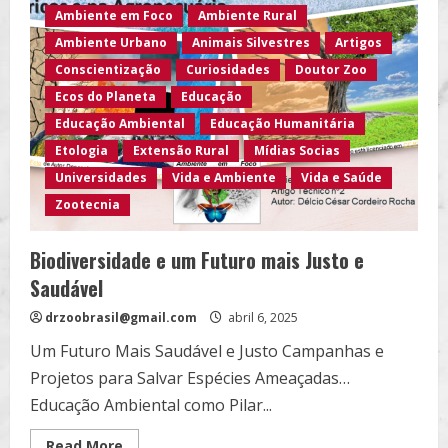
Fauna
Ambiente em Foco
Ambiente Rural
Brasileira:
Uma
Ambiente Urbano
Animais Silvestres
Artigos
Joia
da
Conscientização
Curiosidades
Doutor Zoo
Biodiversidade
Mundial…
Ecos do Planeta
Educação
Educação Ambiental
Educação Humanitária
Etologia
Extensão Rural
Mídias Socias
Universidades
Vida e Ambiente
Vida e Saúde
Zootecnia
Biodiversidade e um Futuro mais Justo e
Saudável
drzoobrasil@gmail.com
abril 6, 2025
Um Futuro Mais Saudável e Justo Campanhas e
Projetos para Salvar Espécies Ameaçadas…
Educação Ambiental como Pilar...
Read
Read More