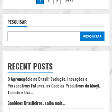
Paginação
1
2
3
Next
das
Universidades
de
Brasileiras
no
Desenvolvimento
posts
Humano
PESQUISAR
e
na
Inovação…
PESQUISAR
RECENT POSTS
O Agronegócio no Brasil: Evolução, Inovações e
Perspectivas Futuras, as Cadeias Produtivas da Maçã,
Tomate e Uva…
Canídeos Brasileiros, saiba mais…