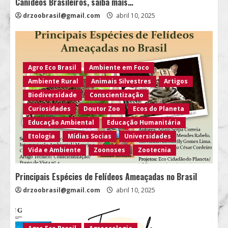
Canídeos Brasileiros, saiba mais…
drzoobrasil@gmail.com
abril 10, 2025
Agro Eco Brasil
Ambiente em Foco
Ambiente Rural
Animais Silvestres
Artigos
Biodiversidade
Conscientização
Curiosidades
Doutor Zoo
Ecos do Planeta
Educação Ambiental
Educação Humanitária
Etologia
Mídias Socias
Universidades
Vida e Ambiente
Zoonoses
Zootecnia
Principais Espécies de Felídeos Ameaçadas no Brasil
drzoobrasil@gmail.com
abril 10, 2025