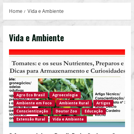
Home
Vida e Ambiente
Vida e Ambiente
Agro Eco Brasil
Agroecologia
Ambiente em Foco
Ambiente Rural
Artigos
Conscientização
Doutor Zoo
Educação
Extensão Rural
Vida e Ambiente