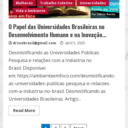
Mulheres
Trabalho Coletivo
Universidades
Vida e Ambiente
O Papel das Universidades Brasileiras no
Desenvolvimento Humano e na Inovação…
drzoobrasil@gmail.com
abril 5, 2025
Desmistificando as Universidades Públicas:
Pesquisa e relações com a Indústria no
Brasil. Disponível
em: https://ambienteemfoco.com/desmistificando-
as-universidades-publicas-pesquisa-e-relacoes-
com-a-industria-no-brasil. Desmistificando as
Universidades Brasileiras. Artigo...
Read
Read More
more
about
O
Papel