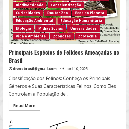
Biodiversidade
Conscientização
Curiosidades
Doutor Zoo
Ecos do Planeta
Educação Ambiental
Educação Humanitária
Etologia
Mídias Socias
Universidades
Vida e Ambiente
Zoonoses
Zootecnia
Principais Espécies de Felídeos Ameaçadas no
Brasil
drzoobrasil@gmail.com
abril 10, 2025
Classificação dos Felinos: Conheça os Principais
Gêneros e Suas Características Felinos: Como Eles
Controlam a População de...
Read
Read More
more
about
Principais
Espécies
de