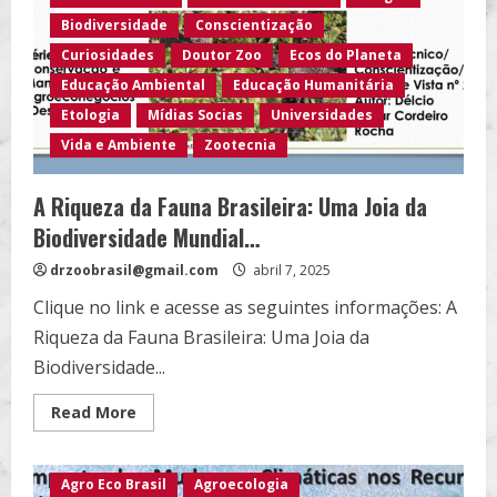
de
Animais
Biodiversidade
Conscientização
no
Brasil…
Curiosidades
Doutor Zoo
Ecos do Planeta
Felinos…
Educação Ambiental
Educação Humanitária
Etologia
Mídias Socias
Universidades
Vida e Ambiente
Zootecnia
A Riqueza da Fauna Brasileira: Uma Joia da
Biodiversidade Mundial…
drzoobrasil@gmail.com
abril 7, 2025
Clique no link e acesse as seguintes informações: A
Riqueza da Fauna Brasileira: Uma Joia da
Biodiversidade...
Read
Read More
more
about
A
Riqueza
Agro Eco Brasil
Agroecologia
da