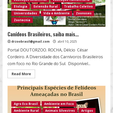
da
Maçã,
Etologia
Extensão Rural
Trabalho Coletivo
Tomate
e
Universidades
Vida e Ambiente
Zoonoses
Uva…
Zootecnia
Canídeos Brasileiros, saiba mais…
drzoobrasil@gmail.com
abril 10, 2025
Portal DOUTORZOO. ROCHA, Délcio César
Cordeiro. A Diversidade dos Carnívoros Brasileiros
com foco no Rio Grande do Sul. Disponível...
Read
Read More
more
about
Canídeos
Brasileiros,
saiba
mais…
Agro Eco Brasil
Ambiente em Foco
Ambiente Rural
Animais Silvestres
Artigos