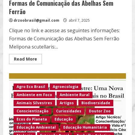
Formas de Comunicação das Abelhas Sem
Ferrão
drzoobrasil@gmail.com
abril 7, 2025
Clique no link e acesse as seguintes informações:
Formas de Comunicação das Abelhas Sem Ferrão
Melipona scutellaris:...
Read
Read More
more
about
Formas
de
Comunicação
das
Agro Eco Brasil
Agroecologia
Abelhas
Sem
Ambiente em Foco
Ambiente Rural
Ferrão
Animais Silvestres
Artigos
Biodiversidade
Conscientização
Curiosidades
Doutor Zoo
Ecos do Planeta
Educação
Educação Ambiental
Educação Humanitária