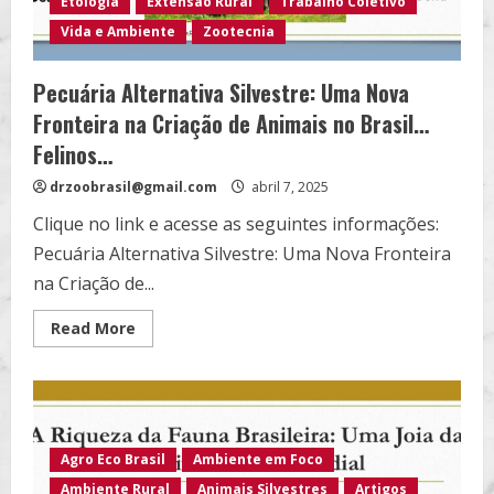
Etologia
Extensão Rural
Trabalho Coletivo
Vida e Ambiente
Zootecnia
Pecuária Alternativa Silvestre: Uma Nova
Fronteira na Criação de Animais no Brasil…
Felinos…
drzoobrasil@gmail.com
abril 7, 2025
Clique no link e acesse as seguintes informações:
Pecuária Alternativa Silvestre: Uma Nova Fronteira
na Criação de...
Read
Read More
more
about
Pecuária
Alternativa
Silvestre:
Uma
Nova
Fronteira
Agro Eco Brasil
Ambiente em Foco
na
Criação
Ambiente Rural
Animais Silvestres
Artigos