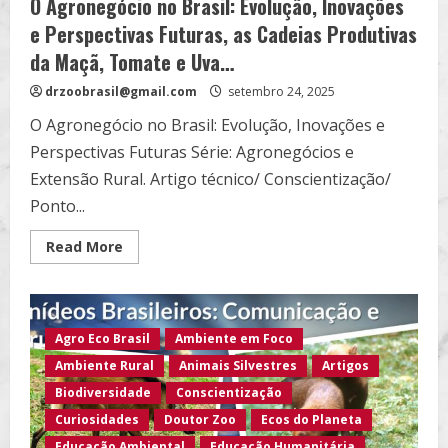
O Agronegócio no Brasil: Evolução, Inovações
e Perspectivas Futuras, as Cadeias Produtivas
da Maçã, Tomate e Uva…
drzoobrasil@gmail.com
setembro 24, 2025
O Agronegócio no Brasil: Evolução, Inovações e
Perspectivas Futuras Série: Agronegócios e
Extensão Rural. Artigo técnico/ Conscientização/
Ponto...
Read
Read More
more
about
O
Agronegócio
no
Brasil:
Agro Eco Brasil
Ambiente em Foco
Evolução,
Inovações
Ambiente Rural
Animais Silvestres
Artigos
e
Perspectivas
Biodiversidade
Conscientização
Futuras,
as
Curiosidades
Doutor Zoo
Ecos do Planeta
Cadeias
Produtivas
Educação Ambiental
Educação Humanitária