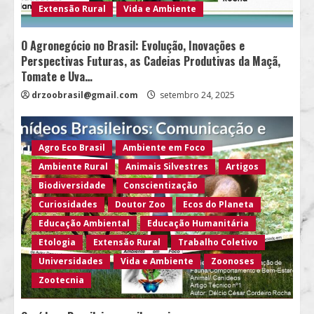
Extensão Rural
Vida e Ambiente
O Agronegócio no Brasil: Evolução, Inovações e
Perspectivas Futuras, as Cadeias Produtivas da Maçã,
Tomate e Uva…
drzoobrasil@gmail.com
setembro 24, 2025
Agro Eco Brasil
Ambiente em Foco
Ambiente Rural
Animais Silvestres
Artigos
Biodiversidade
Conscientização
Curiosidades
Doutor Zoo
Ecos do Planeta
Educação Ambiental
Educação Humanitária
Etologia
Extensão Rural
Trabalho Coletivo
Universidades
Vida e Ambiente
Zoonoses
Zootecnia