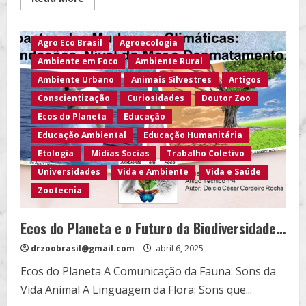
more
about
Biodiversidade
e
Agro Eco Brasil
Agroecologia
um
Futuro
Ambiente em Foco
Ambiente Rural
mais
Justo
Ambiente Urbano
Animais Silvestres
Artigos
e
Saudável
Conscientização
Curiosidades
Doutor Zoo
Ecos do Planeta
Educação
Educação Ambiental
Educação Humanitária
Etologia
Mídias Socias
Trabalho Coletivo
Universidades
Vida e Ambiente
Vida e Saúde
Zootecnia
Ecos do Planeta e o Futuro da Biodiversidade…
drzoobrasil@gmail.com
abril 6, 2025
Ecos do Planeta A Comunicação da Fauna: Sons da
Vida Animal A Linguagem da Flora: Sons que...