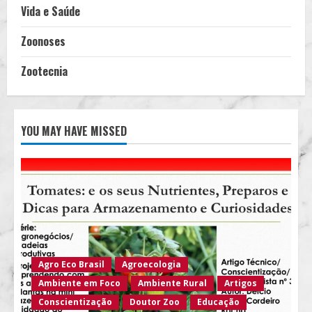
Vida e Saúde
Zoonoses
Zootecnia
YOU MAY HAVE MISSED
Agro Eco Brasil
Agroecologia
Ambiente em Foco
Ambiente Rural
Artigos
Conscientização
Doutor Zoo
Educação