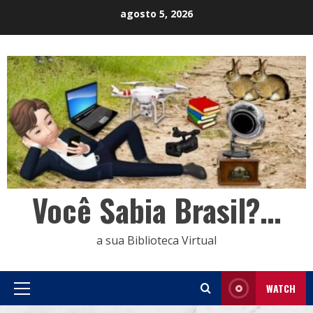
Skip
agosto 5, 2026
to
content
Você Sabia Brasil?…
a sua Biblioteca Virtual
WATCH
Primary
Menu