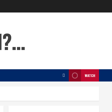
l?…
WATCH