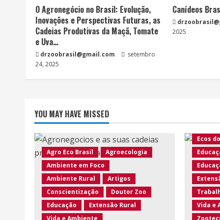
O Agronegócio no Brasil: Evolução,
Canídeos Bras
Inovações e Perspectivas Futuras, as
drzoobrasil
Cadeias Produtivas da Maçã, Tomate
2025
e Uva…
drzoobrasil@gmail.com
setembro
Agro Ec
24, 2025
Ambien
Ambien
Animais
YOU MAY HAVE MISSED
Biodiv
Curios
Ecos d
Agro Eco Brasil
Agroecologia
Educaç
Ambiente em Foco
Educaç
Ambiente Rural
Artigos
Extens
Conscientização
Doutor Zoo
Trabalh
Educação
Extensão Rural
Vida e
Vida e Ambiente
Zootec