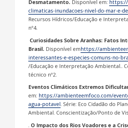
Desmatamento.
Disponível em:
https:
climaticas-inundacoes-nivel-do-mar-e-
Recursos Hídricos/Educação e Interpret
nº4.
Curiosidades Sobre Aranhas: Fatos In
Brasil.
Disponível em
https://ambientee
interessantes-e-especies-comuns-no-bra
/Educação e Interpretação Ambiental.. 
técnico nº2.
Eventos Climáticos Extremos Dificult
em:
https://ambienteemfoco.com/eventos
agua-potavel
. Série: Eco Cidadão do Pla
Ambiental. Conscientização/Ponto de Vis
.
O Impacto dos Rios Voadores e a Cris