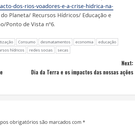
to-dos-rios-voadores-e-a-crise-hidrica-na-
o do Planeta/ Recursos Hídricos/ Educação e
o/Ponto de Vista nº6.
tização
Consumo
desmatamentos
economia
educação
ursos hídricos
redes socias
secas
Next:
 e
Dia da Terra e os impactos das nossas ações
pos obrigatórios são marcados com
*