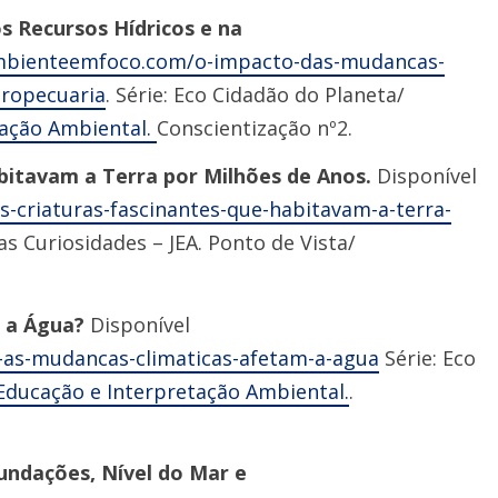
s Recursos Hídricos e na
ambienteemfoco.com/o-impacto-das-mudancas-
gropecuaria
. Série: Eco Cidadão do Planeta/
tação Ambiental.
Conscientização nº2.
bitavam a Terra por Milhões de Anos.
Disponível
-criaturas-fascinantes-que-habitavam-a-terra-
as Curiosidades – JEA. Ponto de Vista/
m a Água?
Disponível
as-mudancas-climaticas-afetam-a-agua
Série: Eco
Educação e Interpretação Ambiental.
.
undações, Nível do Mar e