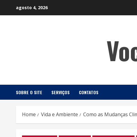
Skip
agosto 4, 2026
to
content
Vo
SOBRE O SITE
SERVIÇOS
CONTATOS
Home
Vida e Ambiente
Como as Mudanças Clim