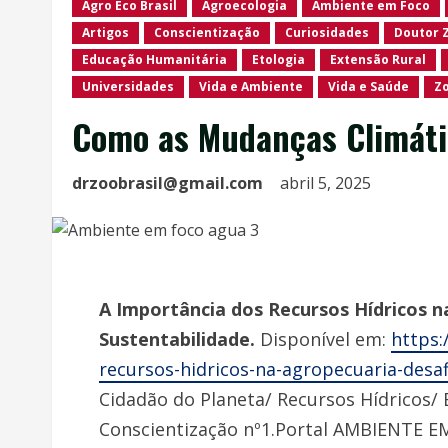
Agro Eco Brasil
Agroecologia
Ambiente em Foco
Artigos
Conscientização
Curiosidades
Doutor 
Educação Humanitária
Etologia
Extensão Rural
Universidades
Vida e Ambiente
Vida e Saúde
Z
Como as Mudanças Climát
drzoobrasil@gmail.com
abril 5, 2025
A Importância dos Recursos Hídricos n
Sustentabilidade.
Disponível em:
https:
recursos-hidricos-na-agropecuaria-desaf
Cidadão do Planeta/ Recursos Hídricos/
Conscientização nº1.Portal AMBIENTE EM