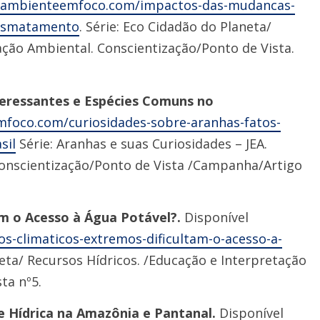
//ambienteemfoco.com/impactos-das-mudancas-
desmatamento
. Série: Eco Cidadão do Planeta/
ação Ambiental. Conscientização/Ponto de Vista.
teressantes e Espécies Comuns no
mfoco.com/curiosidades-sobre-aranhas-fatos-
sil
Série: Aranhas e suas Curiosidades – JEA.
Conscientização/Ponto de Vista /Campanha/Artigo
am o Acesso à Água Potável?.
Disponível
-climaticos-extremos-dificultam-o-acesso-a-
neta/ Recursos Hídricos. /Educação e Interpretação
ta nº5.
e Hídrica na Amazônia e Pantanal.
Disponível