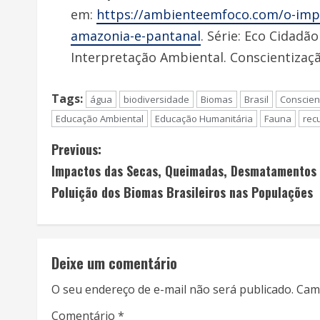
em:
https://ambienteemfoco.com/o-impac
amazonia-e-pantanal
. Série: Eco Cidadã
Interpretação Ambiental. Conscientizaçã
Tags:
água
biodiversidade
Biomas
Brasil
Conscien
Educação Ambiental
Educação Humanitária
Fauna
rec
C
Previous:
Impactos das Secas, Queimadas, Desmatamentos
o
Poluição dos Biomas Brasileiros nas Populações
n
t
Deixe um comentário
i
O seu endereço de e-mail não será publicado.
Cam
n
Comentário
*