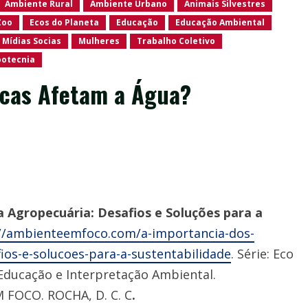
Ambiente Rural
Ambiente Urbano
Animais Silvestres
Zoo
Ecos do Planeta
Educação
Educação Ambiental
Mídias Socias
Mulheres
Trabalho Coletivo
ootecnia
icas Afetam a Água?
a Agropecuária: Desafios e Soluções para a
//ambienteemfoco.com/a-importancia-dos-
ios-e-solucoes-para-a-sustentabilidade
. Série: Eco
 Educação e Interpretação Ambiental.
 FOCO. ROCHA, D. C. C
.