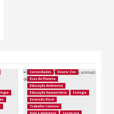
Agro Eco Brasil
Agroecologia
Ambiente em Foco
Ambiente Rural
Ambiente Urbano
s
Animais Silvestres
Artigos
ização
Biodiversidade
Conscientização
Curiosidades
Doutor Zoo
Ecos do Planeta
Educação Ambiental
ologia
Educação Humanitária
Etologia
es
Extensão Rural
s
Trabalho Coletivo
Vida e Ambiente
Zootecnia