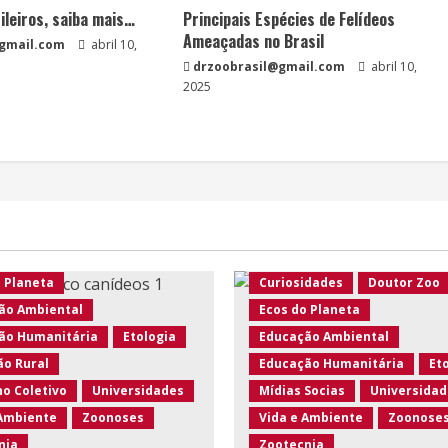
ileiros, saiba mais…
Principais Espécies de Felídeos
Ameaçadas no Brasil
@gmail.com
abril 10,
drzoobrasil@gmail.com
abril 10,
2025
o Brasil
te em Foco
Agro Eco Brasil
te Rural
Ambiente em Foco
 Silvestres
Artigos
Ambiente Rural
ersidade
Conscientização
Animais Silvestres
Artigo
idades
Doutor Zoo
Biodiversidade
Conscient
o Planeta
Curiosidades
Doutor Zoo
ão Ambiental
Ecos do Planeta
ão Humanitária
Etologia
Educação Ambiental
ão Rural
Educação Humanitária
Et
o Coletivo
Universidades
Mídias Socias
Universidad
 Ambiente
Zoonoses
Vida e Ambiente
Zoonose
nia
Zootecnia