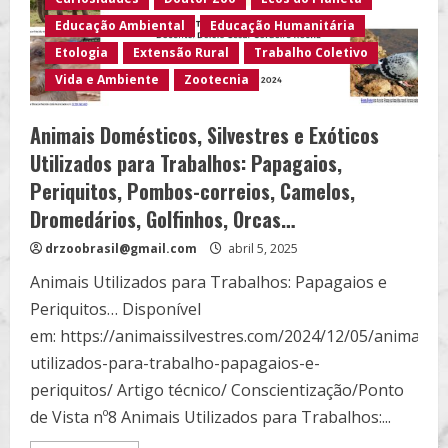
Periquitos,
Primatas…
Educação Ambiental
Educação Humanitária
Etologia
Extensão Rural
Trabalho Coletivo
Vida e Ambiente
Zootecnia
Animais Domésticos, Silvestres e Exóticos
Utilizados para Trabalhos: Papagaios,
Periquitos, Pombos-correios, Camelos,
Dromedários, Golfinhos, Orcas…
drzoobrasil@gmail.com
abril 5, 2025
Animais Utilizados para Trabalhos: Papagaios e
Periquitos… Disponível
em: https://animaissilvestres.com/2024/12/05/animais-
utilizados-para-trabalho-papagaios-e-
periquitos/ Artigo técnico/ Conscientização/Ponto
de Vista nº8 Animais Utilizados para Trabalhos:...