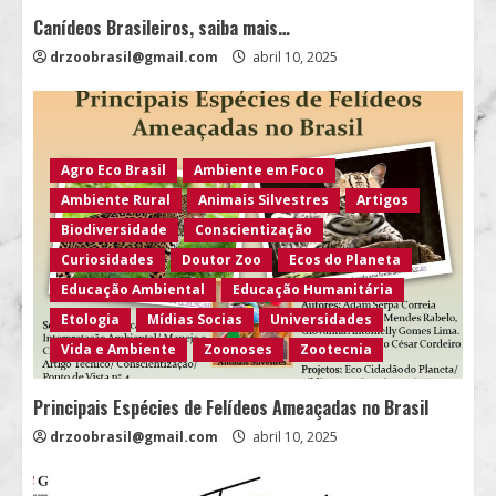
Canídeos Brasileiros, saiba mais…
drzoobrasil@gmail.com
abril 10, 2025
Agro Eco Brasil
Ambiente em Foco
Ambiente Rural
Animais Silvestres
Artigos
Biodiversidade
Conscientização
Curiosidades
Doutor Zoo
Ecos do Planeta
Educação Ambiental
Educação Humanitária
Etologia
Mídias Socias
Universidades
Vida e Ambiente
Zoonoses
Zootecnia
Principais Espécies de Felídeos Ameaçadas no Brasil
drzoobrasil@gmail.com
abril 10, 2025