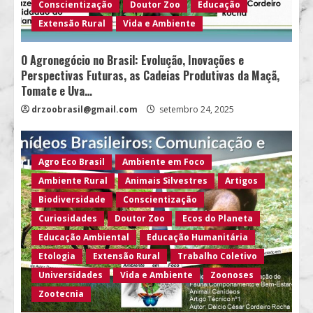
Conscientização
Doutor Zoo
Educação
Extensão Rural
Vida e Ambiente
O Agronegócio no Brasil: Evolução, Inovações e
Perspectivas Futuras, as Cadeias Produtivas da Maçã,
Tomate e Uva…
drzoobrasil@gmail.com
setembro 24, 2025
Agro Eco Brasil
Ambiente em Foco
Ambiente Rural
Animais Silvestres
Artigos
Biodiversidade
Conscientização
Curiosidades
Doutor Zoo
Ecos do Planeta
Educação Ambiental
Educação Humanitária
Etologia
Extensão Rural
Trabalho Coletivo
Universidades
Vida e Ambiente
Zoonoses
Zootecnia