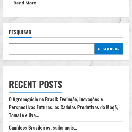
Read
Read More
more
about
Animais
Domésticos,
Silvestres
e
PESQUISAR
Exóticos
Utilizados
para
Trabalhos:
Papagaios,
PESQUISAR
Periquitos,
Pombos-
correios,
Camelos,
Dromedários,
Golfinhos,
Orcas…
RECENT POSTS
O Agronegócio no Brasil: Evolução, Inovações e
Perspectivas Futuras, as Cadeias Produtivas da Maçã,
Tomate e Uva…
Canídeos Brasileiros, saiba mais…