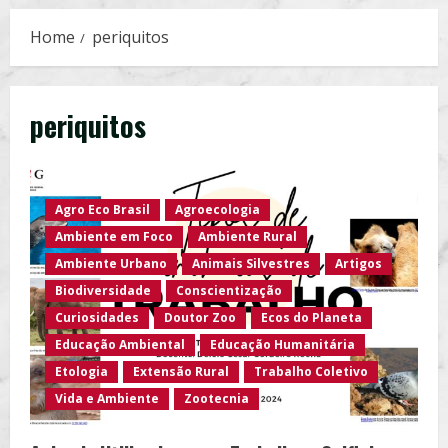
Home
periquitos
periquitos
Agro Eco Brasil
Agroecologia
Ambiente em Foco
Ambiente Rural
Ambiente Urbano
Animais Silvestres
Artigos
Biodiversidade
Conscientização
Curiosidades
Doutor Zoo
Ecos do Planeta
Educação Ambiental
Educação Humanitária
Etologia
Extensão Rural
Trabalho Coletivo
Vida e Ambiente
Zootecnia