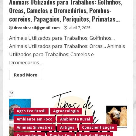
Animais Utilizados para Trabalhos: Golfinhos,
Orcas, Camelos e Dromedários, Pombos-
correios, Papagaios, Periquitos, Primatas…
drzoobrasil@gmail.com
abril 7, 2025
Animais Utilizados para Trabalhos: Golfinhos…
Animais Utilizados para Trabalhos: Orcas… Animais
Utilizados para Trabalhos: Camelos e
Dromedários...
Read
Read More
more
about
Animais
Utilizados
para
Trabalhos:
Golfinhos,
Orcas,
Agro Eco Brasil
Agroecologia
Camelos
e
Ambiente em Foco
Ambiente Rural
Dromedários,
Pombos-
Animais Silvestres
Artigos
Conscientização
correios,
Papagaios,
Curiosidades
Doutor Zoo
Ecos do Planeta