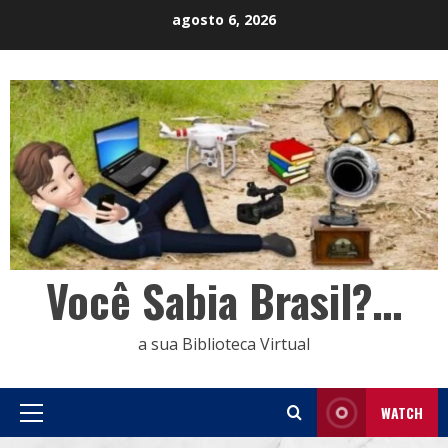
Skip
agosto 6, 2026
to
content
Você Sabia Brasil?…
a sua Biblioteca Virtual
WATCH
Primary
Menu