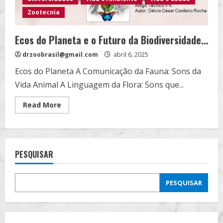
Zootecnia
Ecos do Planeta e o Futuro da Biodiversidade…
drzoobrasil@gmail.com
abril 6, 2025
Ecos do Planeta A Comunicação da Fauna: Sons da
Vida Animal A Linguagem da Flora: Sons que...
Read
Read More
more
about
Ecos
do
Planeta
e
PESQUISAR
o
Futuro
da
Biodiversidade…
PESQUISAR