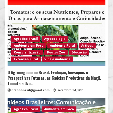
Agro Eco Brasil
Agroecologia
Ambiente em Foco
Ambiente Rural
Artigos
Conscientização
Doutor Zoo
Educação
Extensão Rural
Vida e Ambiente
O Agronegócio no Brasil: Evolução, Inovações e
Perspectivas Futuras, as Cadeias Produtivas da Maçã,
Tomate e Uva…
drzoobrasil@gmail.com
setembro 24, 2025
Agro Eco Brasil
Ambiente em Foco