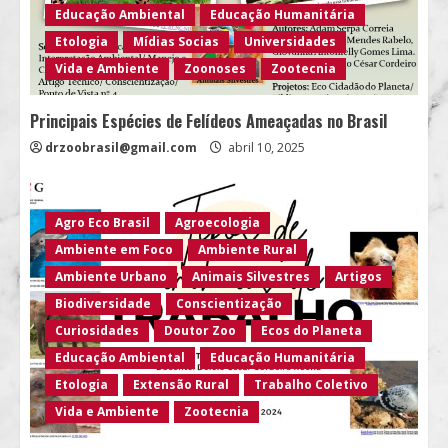
Educação Ambiental
Educação Humanitária
Etologia
Mídias Socias
Universidades
Vida e Ambiente
Zoonoses
Zootecnia
Principais Espécies de Felídeos Ameaçadas no Brasil
drzoobrasil@gmail.com
abril 10, 2025
Agro Eco Brasil
Agroecologia
Ambiente em Foco
Ambiente Rural
Ambiente Urbano
Animais Silvestres
Artigos
Biodiversidade
Conscientização
Curiosidades
Doutor Zoo
Ecos do Planeta
Educação Ambiental
Educação Humanitária
Etologia
Extensão Rural
Trabalho Coletivo
Vida e Ambiente
Zootecnia