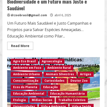
Biodiversidade e um Futuro mais Justo e
Saudável
drzoobrasil@gmail.com
abril 6, 2025
Um Futuro Mais Saudável e Justo Campanhas e
Projetos para Salvar Espécies Ameaçadas…
Educação Ambiental como Pilar...
Read
Read More
more
about
Biodiversidade
e
Agro Eco Brasil
Agroecologia
um
Futuro
Ambiente em Foco
Ambiente Rural
mais
Justo
Ambiente Urbano
Animais Silvestres
Artigos
e
Saudável
Conscientização
Curiosidades
Doutor Zoo
Ecos do Planeta
Educação
Educação Ambiental
Educação Humanitária
Etologia
Mídias Socias
Trabalho Coletivo
Universidades
Vida e Ambiente
Vida e Saúde