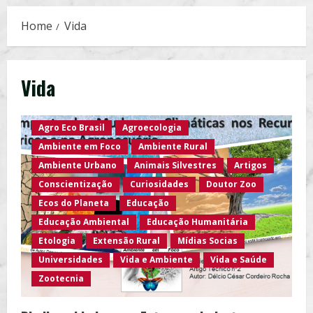
Home
Vida
Vida
Agro Eco Brasil
Agroecologia
Ambiente em Foco
Ambiente Rural
Ambiente Urbano
Animais Silvestres
Artigos
Conscientização
Curiosidades
Doutor Zoo
Ecos do Planeta
Educação
Educação Ambiental
Educação Humanitária
Etologia
Extensão Rural
Mídias Socias
Universidades
Vida e Ambiente
Vida e Saúde
Zootecnia