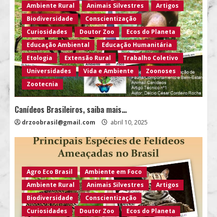
Ambiente Rural
Animais Silvestres
Artigos
Biodiversidade
Conscientização
Curiosidades
Doutor Zoo
Ecos do Planeta
Educação Ambiental
Educação Humanitária
Etologia
Extensão Rural
Trabalho Coletivo
Universidades
Vida e Ambiente
Zoonoses
Zootecnia
Canídeos Brasileiros, saiba mais…
drzoobrasil@gmail.com
abril 10, 2025
Agro Eco Brasil
Ambiente em Foco
Ambiente Rural
Animais Silvestres
Artigos
Biodiversidade
Conscientização
Curiosidades
Doutor Zoo
Ecos do Planeta